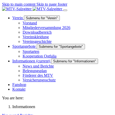
Skip to main content
Skip to page footer
Verein
Submenu for "Verein"
Vor​stand
Mitgliederversammlung 2026
Downloadbereich
Vereins​kleidung
Vereins​geschichte
Sportangebote
Submenu for "Sportangebote"
Sportarten
Kooperation Ostfalia
Informationen
(current)
Submenu for "Informationen"
News und Berichte
Belegungs​plan
Förderer des MTV
Versicherungs​schutz
Fanshop
Kontakt
You are here:
Informationen